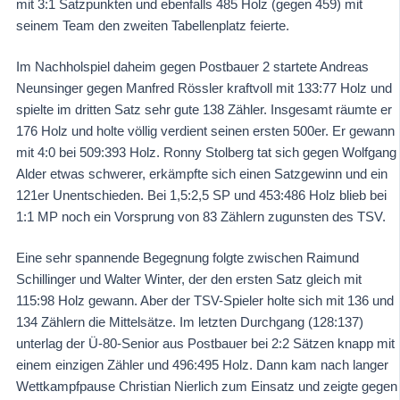
mit 3:1 Satzpunkten und ebenfalls 485 Holz (gegen 459) mit
seinem Team den zweiten Tabellenplatz feierte.
Im Nachholspiel daheim gegen Postbauer 2 startete Andreas
Neunsinger gegen Manfred Rössler kraftvoll mit 133:77 Holz und
spielte im dritten Satz sehr gute 138 Zähler. Insgesamt räumte er
176 Holz und holte völlig verdient seinen ersten 500er. Er gewann
mit 4:0 bei 509:393 Holz. Ronny Stolberg tat sich gegen Wolfgang
Alder etwas schwerer, erkämpfte sich einen Satzgewinn und ein
121er Unentschieden. Bei 1,5:2,5 SP und 453:486 Holz blieb bei
1:1 MP noch ein Vorsprung von 83 Zählern zugunsten des TSV.
Eine sehr spannende Begegnung folgte zwischen Raimund
Schillinger und Walter Winter, der den ersten Satz gleich mit
115:98 Holz gewann. Aber der TSV-Spieler holte sich mit 136 und
134 Zählern die Mittelsätze. Im letzten Durchgang (128:137)
unterlag der Ü-80-Senior aus Postbauer bei 2:2 Sätzen knapp mit
einem einzigen Zähler und 496:495 Holz. Dann kam nach langer
Wettkampfpause Christian Nierlich zum Einsatz und zeigte gegen