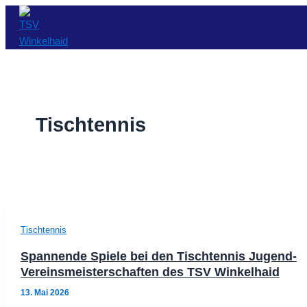
Zum
Seitennummerierung
Inhalt
der
springen
Beiträge
Tischtennis
Tischtennis
Spannende Spiele bei den Tischtennis Jugend-
Vereinsmeisterschaften des TSV Winkelhaid
13. Mai 2026