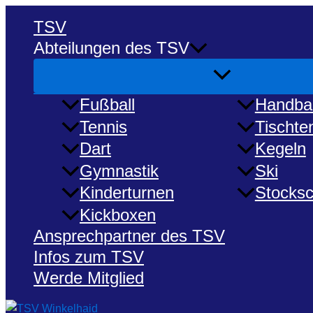
Menü
Zum
umschalten
TSV
Inhalt
springen
Abteilungen des TSV
Fußball
Handbal
Tennis
Tischte
Dart
Kegeln
Gymnastik
Ski
Kinderturnen
Stocks
Kickboxen
Ansprechpartner des TSV
Infos zum TSV
Werde Mitglied